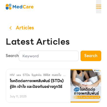
Skip
MedCare
to
content
Articles
Latest Articles
Search
Search
HIV
sex
STDs
Syphilis
ซิฟิลิส
หนองใน
อวัยวะเพศ
เพศสัมพันธ์
เริม
เอดส์
โร
โรคติดต่อทางเพศสัมพันธ์ (STDs)
รู้จัก เข้าใจ และป้องกันอย่างถูกวิธี
July 11, 2025