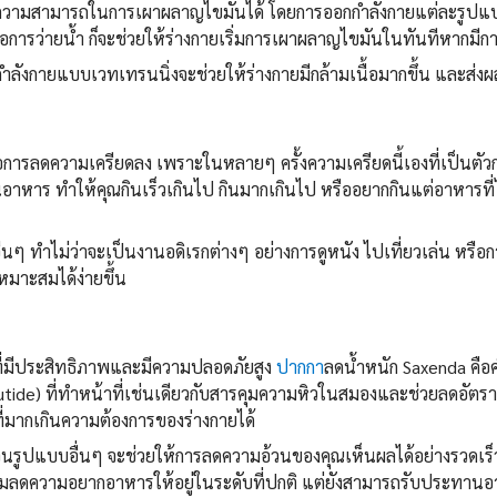
ความสามารถในการเผาผลาญไขมันได้ โดยการออกกำลังกายแต่ละรูปแบบจ
รือการว่ายน้ำ ก็จะช่วยให้ร่างกายเริ่มการเผาผลาญไขมันในทันทีหากม
ลังกายแบบเวทเทรนนิ่งจะช่วยให้ร่างกายมีกล้ามเนื้อมากขึ้น และส่ง
อการลดความเครียดลง เพราะในหลายๆ ครั้งความเครียดนี้เองที่เป็นตัวกา
าร ทำให้คุณกินเร็วเกินไป กินมากเกินไป หรืออยากกินแต่อาหารที่ไม่ม
่นๆ ทำไม่ว่าจะเป็นงานอดิเรกต่างๆ อย่างการดูหนัง ไปเที่ยวเล่น หรื
าะสมได้ง่ายขึ้น
a
ี่มีประสิทธิภาพและมีความปลอดภัยสูง
ปากกา
ลดน้ำหนัก Saxenda คื
glutide) ที่ทำหน้าที่เช่นเดียวกับสารคุมความหิวในสมองและช่วยลดอัตร
่มากเกินความต้องการของร่างกายได้
นรูปแบบอื่นๆ จะช่วยให้การลดความอ้วนของคุณเห็นผลได้อย่างรวดเร็ว
ริ่มลดความอยากอาหารให้อยู่ในระดับที่ปกติ แต่ยังสามารถรับประทา