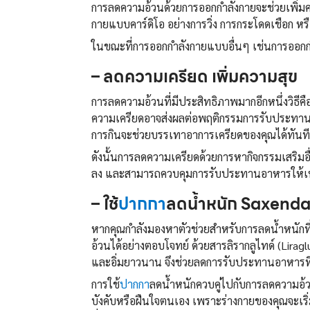
การลดความอ้วนด้วยการออกกำลังกายจะช่วยเพิ่ม
กายแบบคาร์ดิโอ อย่างการวิ่ง การกระโดดเชือก ห
ในขณะที่การออกกำลังกายแบบอื่นๆ เช่นการออกกำ
– ลดความเครียด เพิ่มความสุข
การลดความอ้วนที่มีประสิทธิภาพมากอีกหนึ่งวิธีคื
ความเครียดอาจส่งผลต่อพฤติกรรมการรับประทานอาห
การกินจะช่วยบรรเทาอาการเครียดของคุณได้ทันที
ดังนั้นการลดความเครียดด้วยการหากิจกรรมเสริมอื
ลง และสามารถควบคุมการรับประทานอาหารให้เหม
– ใช้
ปากกา
ลดน้ำหนัก Saxend
หากคุณกำลังมองหาตัวช่วยสำหรับการลดน้ำหนักท
อ้วนได้อย่างตอบโจทย์ ด้วยสารลิรากลูไทด์ (Lira
และอิ่มยาวนาน จึงช่วยลดการรับประทานอาหารที
การใช้
ปากกา
ลดน้ำหนักควบคู่ไปกับการลดความอ้ว
บังคับหรือฝืนใจตนเอง เพราะร่างกายของคุณจะเ