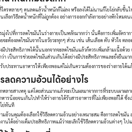
ี่ใครหลายๆ คนลดแล้วน้ำหนักก็ไม่ลง หรือลงได้ไม่นานก็โยโย่กลับขึ้นไ
เลือกวิธีลดน้ำหนักที่ไม่ถูกต้อง อย่างการออกกำลังกายอย่างหักโหมจ
วรมุ่งไปที่การลดไขมันในร่างกายเป็นหลักมากกว่า นั่นคือการเพิ่มอั
จะต้องลดไขมันจากในอวัยวะทุกๆ ส่วน เช่น เส้นเลือด ตับ หัวใจ ตลอ
ระสิทธิภาพได้นั้นนอกจากจะลดไขมันแล้วก็ควรเพิ่มกล้ามเนื้อด้วย เนื
 เป็นการช่วยลดไขมันส่วนเกินได้อย่างมีประสิทธิภาพและยั่งยืนมากท
รับประทานอาหารให้เพียงพอแต่ไม่เกินความต้องการของร่างกายได้แล้
รลดความอ้วนได้อย่างไร
จากหลายสาเหตุ แต่โดยส่วนมากแล้วจะเป็นผลมาจากการที่ระบบเผาผลาญใ
รน้อยจนเกินไปทำให้ร่างกายได้รับสารอาหารที่ไม่เพียงพอก็ได้ ซึ่งเม
โย่ทันที
มอ้วนคุณต้องเลือกใช้วิธีลดความอ้วนอย่างเหมาะสม คือการลดไขมัน ลดแคล
นได้อย่างเต็มประสิทธิภาพแม้ว่าจะเลิกใช้วิธีลดความอ้วนต่างๆ ไปแ