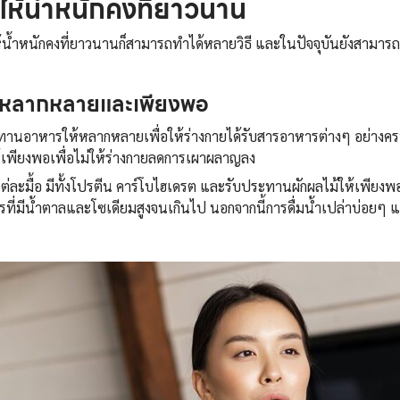
้น้ำหนักคงที่ยาวนาน
หนักคงที่ยาวนานก็สามารถทำได้หลายวิธี และในปัจจุบันยังสามารถเลือ
ห้หลากหลายและเพียงพอ
านอาหารให้หลากหลายเพื่อให้ร่างกายได้รับสารอาหารต่างๆ อย่างค
พียงพอเพื่อไม่ให้ร่างกายลดการเผาผลาญลง
่ละมื้อ มีทั้งโปรตีน คาร์โบไฮเดรต และรับประทานผักผลไม้ให้เพีย
รที่มีน้ำตาลและโซเดียมสูงจนเกินไป นอกจากนี้การดื่มน้ำเปล่าบ่อยๆ แ