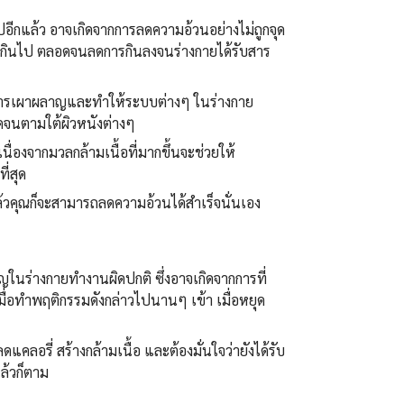
ปอีกแล้ว อาจเกิดจากการลดความอ้วนอย่างไม่ถูกจุด
นเกินไป ตลอดจนลดการกินลงจนร่างกายได้รับสาร
ตราการเผาผลาญและทำให้ระบบต่างๆ ในร่างกาย
ดจนตามใต้ผิวหนังต่างๆ
่องจากมวลกล้ามเนื้อที่มากขึ้นจะช่วยให้
ี่สุด
วคุณก็จะสามารถลดความอ้วนได้สำเร็จนั่นเอง
นร่างกายทำงานผิดปกติ ซึ่งอาจเกิดจากการที่
ื่อทำพฤติกรรมดังกล่าวไปนานๆ เข้า เมื่อหยุด
อรี่ สร้างกล้ามเนื้อ และต้องมั่นใจว่ายังได้รับ
ล้วก็ตาม