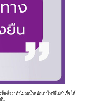
ข้องใจว่าทำไมลดน้ำหนักเท่าไหร่ก็ไม่สำเร็จ ให้
กัน