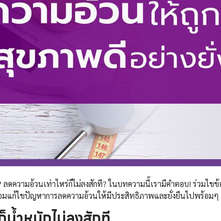
 ลดความอ้วนเท่าไหร่ก็ไม่ลงสักที? ในบทความนี้เรามีคำตอบ! ร่วมไขข้อ
พร้อมแก้ไขปัญหาการลดความอ้วนให้มีประสิทธิภาพและยั่งยืนไปพร้อมๆ 
็น้ำหนักไม่ลงสักที