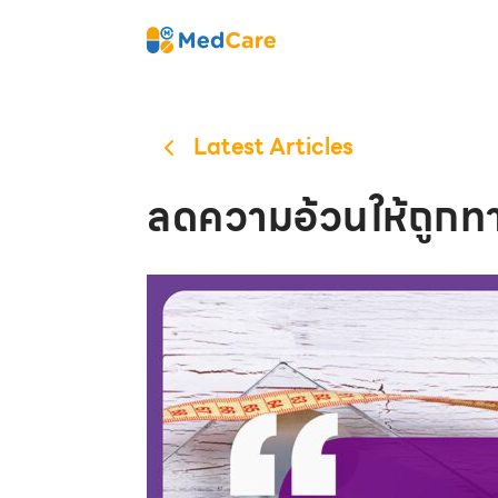
Skip
MedCare
to
content
Latest Articles
ลดความอ้วนให้ถูกทาง