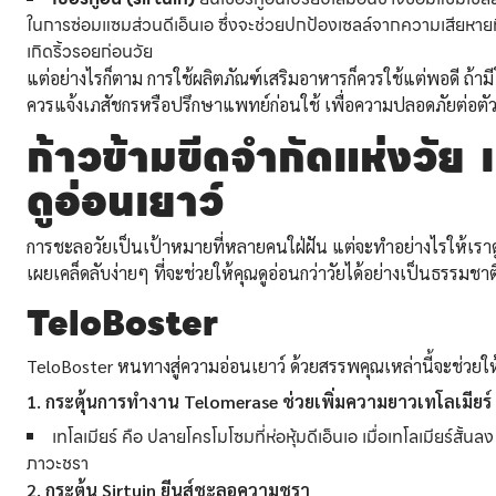
ในการซ่อมแซมส่วนดีเอ็นเอ ซึ่งจะช่วยปกป้องเซลล์จากความเสียหายท
เกิดริ้วรอยก่อนวัย
แต่อย่างไรก็ตาม การใช้ผลิตภัณฑ์เสริมอาหารก็ควรใช้แต่พอดี ถ้ามี
ควรแจ้งเภสัชกรหรือปรึกษาแพทย์ก่อนใช้ เพื่อความปลอดภัยต่อตัว
ก้าวข้ามขีดจำกัดแห่งวัย 
ดูอ่อนเยาว์
การชะลอวัยเป็นเป้าหมายที่หลายคนใฝ่ฝัน แต่จะทำอย่างไรให้เราด
เผยเคล็ดลับง่ายๆ ที่จะช่วยให้คุณดูอ่อนกว่าวัยได้อย่างเป็นธรรมชา
TeloBoster
TeloBoster หนทางสู่ความอ่อนเยาว์ ด้วยสรรพคุณเหล่านี้จะช่วยให้
1. กระตุ้นการทำงาน Telomerase ช่วยเพิ่มความยาวเทโลเมียร์
เทโลเมียร์ คือ ปลายโครโมโซมที่ห่อหุ้มดีเอ็นเอ เมื่อเทโลเมียร์สั้นล
ภาวะชรา
2. กระตุ้น Sirtuin ยีนส์ชะลอความชรา