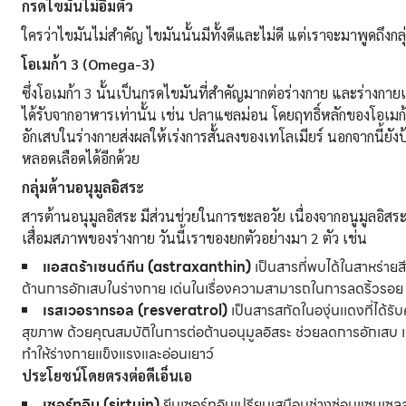
กรดไขมันไม่อิ่มตัว
ใครว่าไขมันไม่สำคัญ ไขมันนั้นมีทั้งดีและไม่ดี แต่เราจะมาพูดถึงกลุ
โอเมก้า 3 (Omega-3)
ซึ่งโอเมก้า 3 นั้นเป็นกรดไขมันที่สำคัญมากต่อร่างกาย และร่างกาย
ได้รับจากอาหารเท่านั้น เช่น ปลาแซลม่อน โดยฤทธิ์หลักของโอเมก
อักเสบในร่างกายส่งผลให้เร่งการสั้นลงของเทโลเมียร์ นอกจากนี้ยั
หลอดเลือดได้อีกด้วย
กลุ่มต้านอนุมูลอิสระ
สารต้านอนุมูลอิสระ มีส่วนช่วยในการชะลอวัย เนื่องจากอนูมูลอิสร
เสื่อมสภาพของร่างกาย วันนี้เราของยกตัวอย่างมา 2 ตัว เช่น
แอสตร้าเซนต์ทีน (astraxanthin)
เป็นสารที่พบได้ในสาหร่ายส
ต้านการอักเสบในร่างกาย เด่นในเรื่องความสามารถในการลดริ้วรอย ผิ
เรสเวอราทรอล (resveratrol)
เป็นสารสกัดในองุ่นเเดงที่ได
สุขภาพ ด้วยคุณสมบัติในการต่อต้านอนุมูลอิสระ ช่วยลดการอักเสบ
ทำให้ร่างกายแข็งแรงและอ่อนเยาว์
ประโยชน์โดยตรงต่อดีเอ็นเอ
เซอร์ทูอิน (sirtuin)
ยีนเซอร์ทูอินเปรียบเสมือนช่างซ่อมแซมเซลล