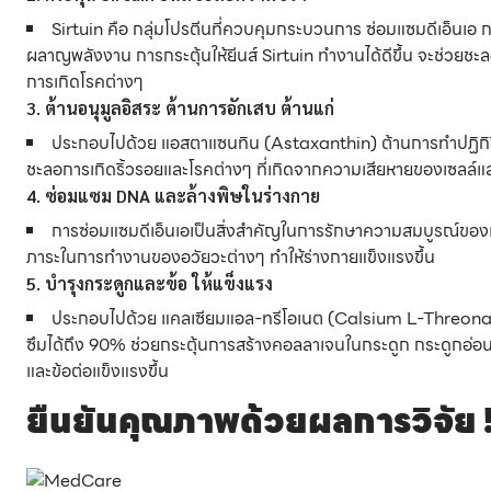
Sirtuin คือ กลุ่มโปรตีนที่ควบคุมกระบวนการ ซ่อมแซมดีเอ็นเอ
ผลาญพลังงาน การกระตุ้นให้ยีนส์ Sirtuin ทำงานได้ดีขึ้น จะช่วยช
การเกิดโรคต่างๆ
3. ต้านอนุมูลอิสระ ต้านการอักเสบ ต้านแก่
ประกอบไปด้วย แอสตาแซนทิน (Astaxanthin) ต้านการทำปฏิกิริ
ชะลอการเกิดริ้วรอยและโรคต่างๆ ที่เกิดจากความเสียหายของเซลล์และเ
4. ซ่อมแซม DNA และล้างพิษในร่างกาย
การซ่อมแซมดีเอ็นเอเป็นสิ่งสำคัญในการรักษาความสมบูรณ์ของเ
ภาระในการทำงานของอวัยวะต่างๆ ทำให้ร่างกายแข็งแรงขึ้น
5. บำรุงกระดูกและข้อ ให้แข็งแรง
ประกอบไปด้วย แคลเซียมแอล-ทรีโอเนต (Calsium L-Threonate)
ซึมได้ถึง 90% ช่วยกระตุ้นการสร้างคอลลาเจนในกระดูก กระดูกอ่อน แ
และข้อต่อแข็งแรงขึ้น
ยืนยันคุณภาพด้วยผลการวิจัย !