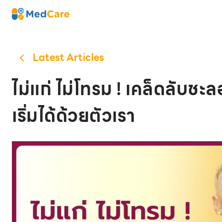
Skip
MedCare
to
content
Latest Articles
ไม่แก่ ไม่โทรม ! เคล็ดลับชะล
เริ่มได้ด้วยตัวเรา