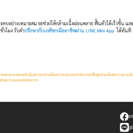
ะคบอย่างเหมาะสม จะช่วยให้กล้ามเนื้อผ่อนคลาย ฟื้นตัวได้เร็วขึ้น 
ชั่วโมง รับคำ
ปรึกษากับเภสัชกรมืออาชีพผ่าน LINE Mini App
ได้ทันที 
ภาพ
#ประคบร้อนหรือเย็น
#ปวดกล้ามเนื้อ
#ปวดหลังออกกำลังกาย
#ฟื้นฟูกล้ามเนื้อ
#อาการบาดเจ็
น
ห้วยขวาง
เมดแคร์ห้วยขวาง
Me
@