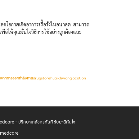
และลดโอกาสเกิดอาการเรื้อรังในอนาคต สามารถ
เพื่อให้คุณมั่นใจวิธีการใช้อย่างถูกต้องและ
บจากการออกกำลังกาย
drugstore
huaikhwang
location
dcare - ปรึกษาเภสัชกรทันที รับยาดีทันใจ
medcare