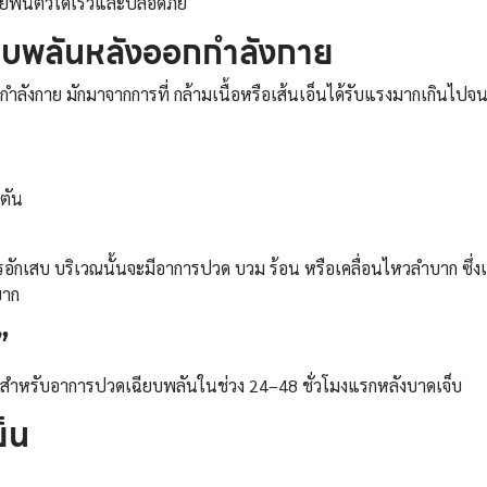
ฟื้นตัวได้เร็วและปลอดภัย
ยบพลันหลังออกกำลังกาย
กำลังกาย มักมาจากการที่ กล้ามเนื้อหรือเส้นเอ็นได้รับแรงมากเกินไปจ
ินตัน
ารอักเสบ บริเวณนั้นจะมีอาการปวด บวม ร้อน หรือเคลื่อนไหวลำบาก ซ
ำบาก
น”
าะสำหรับอาการปวดเฉียบพลันในช่วง 24–48 ชั่วโมงแรกหลังบาดเจ็บ
ย็น