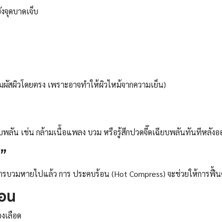
ังจุดบาดเจ็บ
งสัมผัสผิวโดยตรง เพราะอาจทำให้ผิวไหม้จากความเย็น)
บพลัน เช่น กล้ามเนื้อแพลง บวม หรือรู้สึกปวดจี๊ดเฉียบพลันทันทีหลั
อน”
าการบวมหายไปแล้ว การ ประคบร้อน (Hot Compress) จะช่วยให้การฟื้นต
้อน
องเลือด