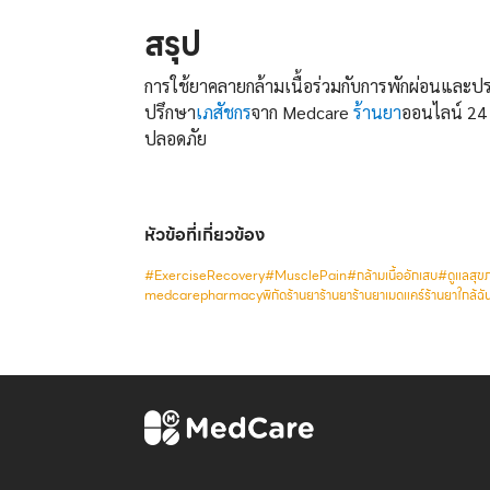
สรุป
การใช้ยาคลายกล้ามเนื้อร่วมกับการพักผ่อนและปร
ปรึกษา
เภสัชกร
จาก Medcare
ร้านยา
ออนไลน์ 24 
ปลอดภัย
หัวข้อที่เกี่ยวข้อง
#ExerciseRecovery
#MusclePain
#กล้ามเนื้ออักเสบ
#ดูแลสุข
medcare
pharmacy
พิกัดร้านยา
ร้านยา
ร้านยาเมดแคร์
ร้านยาใกล้ฉั