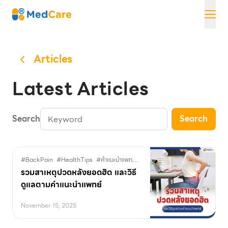
Skip
MedCare
to
content
Articles
Latest Articles
Search
Search
#BackPain
#HealthTips
#คำแนะนำแพทย์
#ดูแลอาการปวดหลัง
#ปวดหลัง
#
รวมสาเหตุปวดหลังยอดฮิต และวิธี
ดูแลตามคำแนะนำแพทย์
November 15, 2025