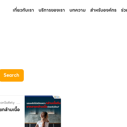
เกี่ยวกับเรา
บริการของเรา
บทความ
สำหรับองค์กร
ร่
Search
ionSafety
MuscleTension
pharmacy
SleepProblem
กล้ามเนื้อตึง
นอนหลับไม่สนิท
กล้ามเนื้อ