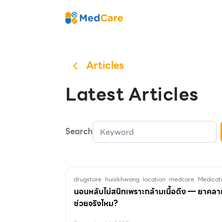
Skip
MedCare
to
content
Articles
Latest Articles
Search
drugstore
huaikhwang
location
medcare
Medicat
นอนหลับไม่สนิทเพราะกล้ามเนื้อตึง — ยาคลาย
ช่วยจริงไหม?