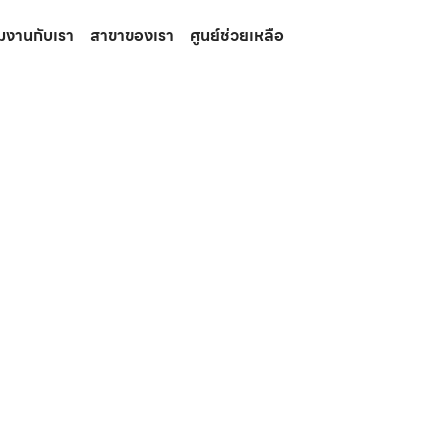
วมงานกับเรา
สาขาของเรา
ศูนย์ช่วยเหลือ
ปวดกล้ามเนื้อ
ปัญหาการนอน
พิกัดร้านยา
ยาคลายกล้ามเนื้อ
ร้านยา
ร้านยาเมดแคร์
ร้านยาใกล