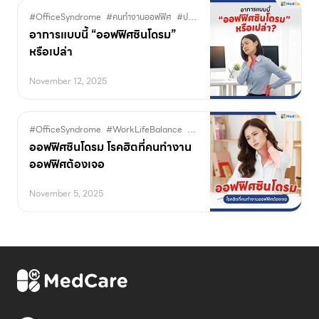
#OfficeSyndrome
#คนทำงานออฟฟิศ
#ปวดคอปวดไหล่
#ปวดหลัง
#ปวดไหล่เรื
อาการแบบนี้ “ออฟฟิศซินโดรม”
หรือเปล่า
November 12, 2025
#OfficeSyndrome
#WorkLifeBalance
#ทำงานหน้าคอม
#ปวดคอปวดไหล่
#
ออฟฟิศซินโดรม โรคฮิตที่คนทำงาน
ออฟฟิศต้องเจอ
November 5, 2025