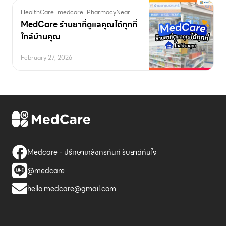
HealthCare
medcare
PharmacyNearMe
คลองเตย
ดูแลสุขภาพ
ราคาส่ง
ร
MedCare ร้านยาที่ดูแลคุณได้ทุกที่
ใกล้บ้านคุณ
February 27, 2026
Medcare - ปรึกษาเภสัชกรทันที รับยาดีทันใจ
@medcare
hello.medcare@gmail.com