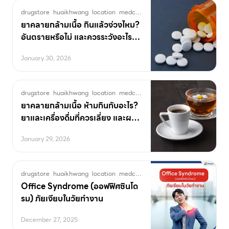
drugstore
huaikhwang
location
medcare
pharmacy
พิกัดร้านยา
ยาคลาย
ยาคลายกล้ามเนื้อ กินแล้วง่วงไหม?
อันตรายหรือไม่ และควรระวังอะไร
บ้าง
January 30, 2026
drugstore
huaikhwang
location
medcare
pharmacy
พิกัดร้านยา
ยาคลาย
ยาคลายกล้ามเนื้อ ห้ามกินกับอะไร?
ยาและเครื่องดื่มที่ควรเลี่ยง และผลก
ระทบหากเผลอทานคู่กัน
January 29, 2026
drugstore
huaikhwang
location
medcare
OfficeHealth
OfficeSyndr
Office Syndrome (ออฟฟิศซินโด
รม) ภัยเงียบในวัยทำงาน
December 27, 2025