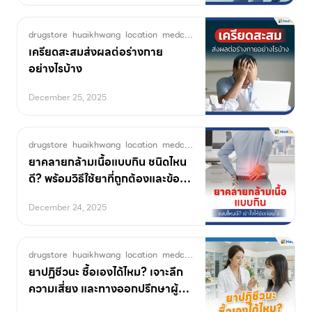
drugstore
huaikhwang
location
medcare
MentalWellbeing
pharmac
เครียดสะสมส่งผลต่อร่างกาย
อย่างไรบ้าง
December 25, 2025
drugstore
huaikhwang
location
medcare
pharmacy
พิกัดร้านยา
ยาคลาย
ยาคลายกล้ามเนื้อแบบกิน ชนิดไหน
ดี? พร้อมวิธีใช้ยาที่ถูกต้องและข้อ
ควรระวัง
December 24, 2025
drugstore
huaikhwang
location
medcare
pharmacy
พิกัดร้านยา
ยาปฏิช
ยาปฏิชีวนะ ซื้อเองได้ไหม? เจาะลึก
ความเสี่ยง และทางออกปรึกษาผู้
เชี่ยวชาญออนไลน์ก่อนซื้อยา