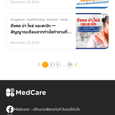
December 23, 2025
drugstore
huaikhwang
location
medcare
OfficeSyndrome
pharmacy
ตึงคอ บ่า ไหล่ และสะบัก —
สัญญาณเตือนจากท่านั่งทำงานที่
ผิด
December 22, 2025
Posts
1
2
3
...
25
navigation
Medcare - ปรึกษาเภสัชกรทันที รับยาดีทันใจ