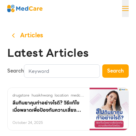
Skip
MedCare
to
content
Articles
Latest Articles
Search
Search
drugstore
huaikhwang
location
medcare
mercilon
pharmacy
ป้องกัน
ลืมกินยาคุมทำอย่างไรดี? วิธีแก้ไข
เมื่อพลาดเพื่อป้องกันความเสี่ยง
ท้องไม่พร้อม
October 24, 2025