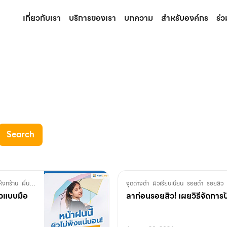
เกี่ยวกับเรา
บริการของเรา
บทความ
สำหรับองค์กร
ร่
Search
ห้งกร้าน
ผื่นคัน
มอยส์เจอร์ไรเซอร์
สกินแคร์
สิว
เชื้อรา
จุดด่างดำ
เป็นสิว
ผิวเรียบเนียน
รอยดำ
รอยสิว
ิวแบบมือ
ลาก่อนรอยสิว! เผยวิธีจัดกา