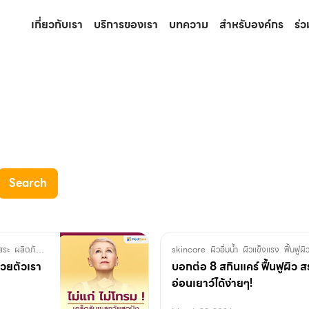
เกี่ยวกับเรา
บริการของเรา
บทความ
สำหรับองค์กร
ร่
Search
สระ
ผลิตภัณฑ์เสริมอาหาร
วัยชรา
สูงวัย
อ่อนเยาว์
skincare
เทโลเมียร์
แก่ก่อนวัย
ผิวอิ่มน้ำ
ผิวแข็งแรง
แก่ชรา
ฟื้นฟูผิ
ด้วยตัวเรา
บอกต่อ 8 สกินแคร์ ฟื้นฟูผิว สร
อ่อนเยาว์ได้ง่ายๆ!