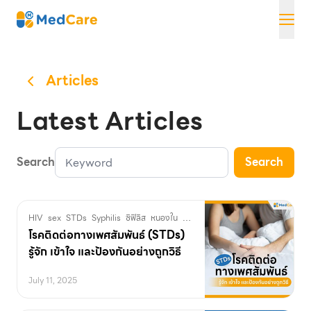
Skip
MedCare
to
content
Articles
Latest Articles
Search
Search
HIV
sex
STDs
Syphilis
ซิฟิลิส
หนองใน
อวัยวะเพศ
เพศสัมพันธ์
เริม
เอดส์
โร
โรคติดต่อทางเพศสัมพันธ์ (STDs)
รู้จัก เข้าใจ และป้องกันอย่างถูกวิธี
July 11, 2025