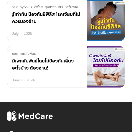
sex
Syphilis
ซิฟิลิส
ถุงยางอนามัย
อวัยวะเพศ
เพศสัมพันธ์
แผลริมแข็ง
โรคติดต่
รู้เท่าทัน ป้องกันซิฟิลิส โรคเงียบที่ไม่
ควรมองข้าม
July 4, 2025
sex
เพศสัมพันธ์
มีเพศสัมพันธ์โดยไม่ป้องกันเสี่ยง
อะไรบ้าง ต้องอ่าน!
June 13, 2024