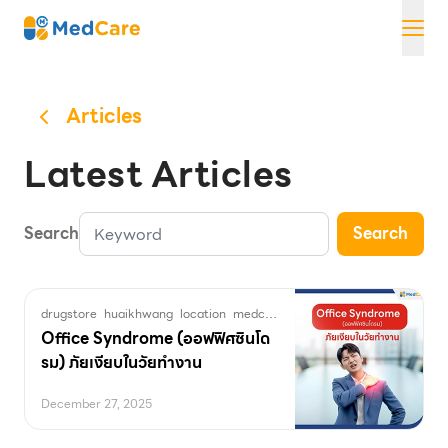
Skip
MedCare
to
content
Articles
Latest Articles
Search
Search
drugstore
huaikhwang
location
medcare
OfficeHealth
OfficeSyndr
Office Syndrome (ออฟฟิศซินโด
รม) ภัยเงียบในวัยทำงาน
December 27, 2025